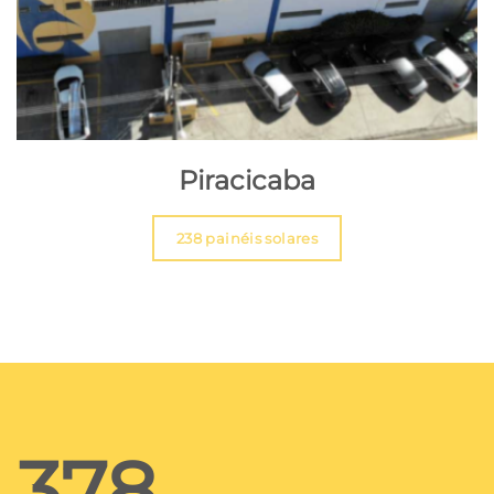
Piracicaba
238 painéis solares
378