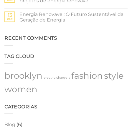
projetos de energia renovável
de
Sustentável:
Energia
O
Nenhum
Renovável
Futuro
comentário
Energia Renovável: O Futuro Sustentável da
da
em
13
Geração
Energia
out
Geração de Energia
de
Sustentável:
Energia
A
Nenhum
Renovável
importância
comentário
dos
em
projetos
Energia
RECENT COMMENTS
de
Renovável:
energia
O
renovável
Futuro
Sustentável
TAG CLOUD
da
Geração
de
Energia
brooklyn
fashion
style
electric chargers
women
CATEGORIAS
Blog
(6)