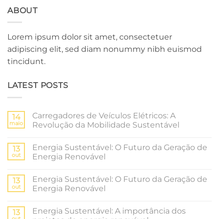
ABOUT
Lorem ipsum dolor sit amet, consectetuer
adipiscing elit, sed diam nonummy nibh euismod
tincidunt.
LATEST POSTS
Carregadores de Veículos Elétricos: A
14
maio
Revolução da Mobilidade Sustentável
Nenhum
comentário
Energia Sustentável: O Futuro da Geração de
em
13
Carregadores
out
Energia Renovável
de
Veículos
Nenhum
Elétricos:
comentário
Energia Sustentável: O Futuro da Geração de
A
em
13
Revolução
Energia
out
Energia Renovável
da
Sustentável:
Mobilidade
O
Nenhum
Sustentável
Futuro
comentário
Energia Sustentável: A importância dos
da
em
13
Geração
Energia
out