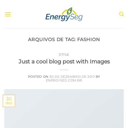
Skip
to
content
ARQUIVOS DE TAG:
FASHION
STYLE
Just a cool blog post with Images
POSTED ON
30 DE DEZEMBRO DE 2013
BY
ENERGYSEG.COM.BR
30
dez