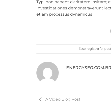
Typi non habent claritatem insitam; est
Investigationes demonstraverunt lecto
etiam processus dynamicus
Esse registro foi p
ENERGYSEG.COM.B
A Video Blog Post