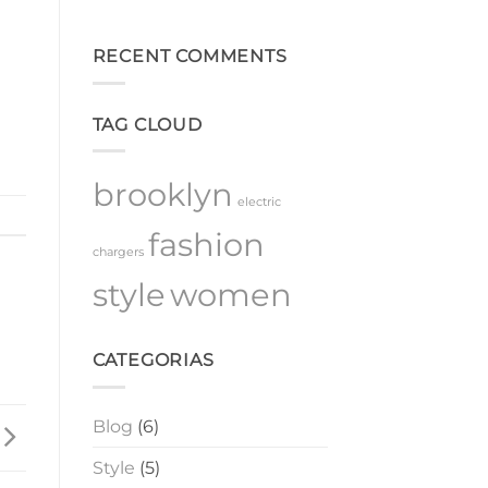
projetos
Nenhum
de
comentário
em
energia
Energia
RECENT COMMENTS
renovável
Renovável:
O
Futuro
Sustentável
TAG CLOUD
da
Geração
de
Energia
brooklyn
electric
fashion
chargers
style
women
CATEGORIAS
Blog
(6)
Style
(5)