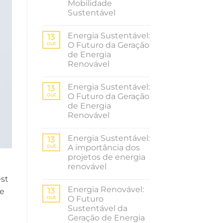
Mobilidade
Sustentável
Nenhum
comentário
Energia Sustentável:
em
13
Carregadores
out
O Futuro da Geração
de
de Energia
Veículos
Elétricos:
Renovável
A
Revolução
Nenhum
da
comentário
Energia Sustentável:
em
13
Mobilidade
Energia
Sustentável
out
O Futuro da Geração
Sustentável:
de Energia
O
Futuro
Renovável
da
Geração
Nenhum
de
comentário
Energia Sustentável:
em
13
Energia
Energia
Renovável
out
A importância dos
Sustentável:
projetos de energia
O
Futuro
renovável
da
Geração
Nenhum
est
de
comentário
Energia Renovável:
em
13
Energia
re
Energia
Renovável
out
O Futuro
Sustentável:
Sustentável da
A
importância
Geração de Energia
dos