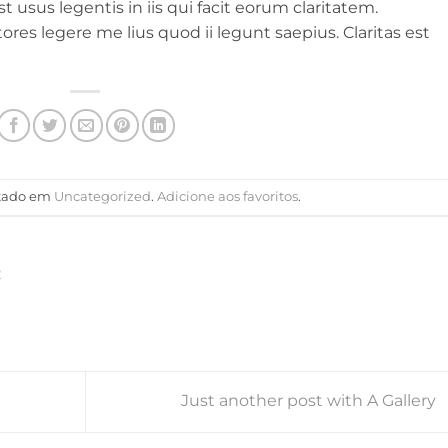
 usus legentis in iis qui facit eorum claritatem.
res legere me lius quod ii legunt saepius. Claritas est
ostado em
Uncategorized
.
Adicione aos favoritos
.
R
Just another post with A Gallery