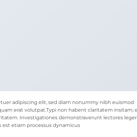
etuer adipiscing elit, sed diam nonummy nibh euismod
quam erat volutpat.Typi non habent claritatem insitam; 
laritatem. Investigationes demonstraverunt lectores lege
tas est etiam processus dynamicus